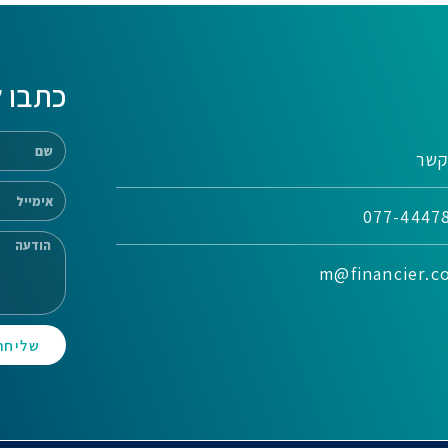
כתבו ל
קשר
שליחה