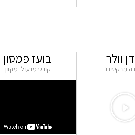
ן וולר
בועז פמסון
ה מרקטינג
קורס מנעולן מקוון